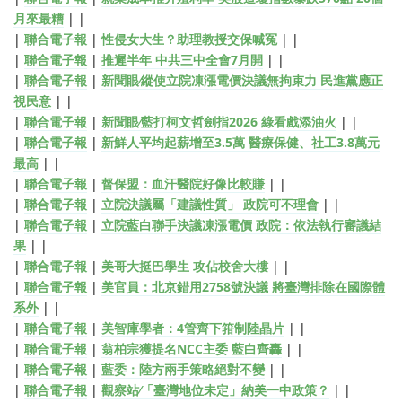
月來最糟
| |
|
聯合電子報
|
性侵女大生？助理教授交保喊冤
| |
|
聯合電子報
|
推遲半年 中共三中全會7月開
| |
|
聯合電子報
|
新聞眼∕縱使立院凍漲電價決議無拘束力 民進黨應正
視民意
| |
|
聯合電子報
|
新聞眼∕藍打柯文哲劍指2026 綠看戲添油火
| |
|
聯合電子報
|
新鮮人平均起薪增至3.5萬 醫療保健、社工3.8萬元
最高
| |
|
聯合電子報
|
督保盟：血汗醫院好像比較賺
| |
|
聯合電子報
|
立院決議屬「建議性質」 政院可不理會
| |
|
聯合電子報
|
立院藍白聯手決議凍漲電價 政院：依法執行審議結
果
| |
|
聯合電子報
|
美哥大挺巴學生 攻佔校舍大樓
| |
|
聯合電子報
|
美官員：北京錯用2758號決議 將臺灣排除在國際體
系外
| |
|
聯合電子報
|
美智庫學者：4管齊下箝制陸晶片
| |
|
聯合電子報
|
翁柏宗獲提名NCC主委 藍白齊轟
| |
|
聯合電子報
|
藍委：陸方兩手策略絕對不變
| |
|
聯合電子報
|
觀察站∕「臺灣地位未定」納美一中政策？
| |