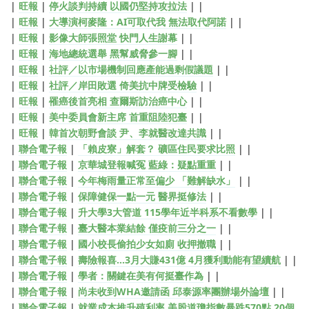
|
旺報
|
停火談判持續 以國仍堅持攻拉法
| |
|
旺報
|
大導演柯麥隆：AI可取代我 無法取代阿諾
| |
|
旺報
|
影像大師張照堂 快門人生謝幕
| |
|
旺報
|
海地總統選舉 黑幫威脅參一腳
| |
|
旺報
|
社評／以市場機制回應產能過剩假議題
| |
|
旺報
|
社評／岸田敗選 倚美抗中牌受檢驗
| |
|
旺報
|
罹癌後首亮相 查爾斯訪治癌中心
| |
|
旺報
|
美中委員會新主席 首重阻陸犯臺
| |
|
旺報
|
韓首次朝野會談 尹、李就醫改達共識
| |
|
聯合電子報
|
「賴皮寮」解套？ 礦區住民要求比照
| |
|
聯合電子報
|
京華城登報喊冤 藍綠：疑點重重
| |
|
聯合電子報
|
今年梅雨量正常至偏少 「難解缺水」
| |
|
聯合電子報
|
保障健保一點一元 醫界挺修法
| |
|
聯合電子報
|
升大學3大管道 115學年近半科系不看數學
| |
|
聯合電子報
|
臺大醫本業結餘 僅疫前三分之一
| |
|
聯合電子報
|
國小校長偷拍少女如廁 收押撤職
| |
|
聯合電子報
|
壽險報喜…3月大賺431億 4月獲利動能有望續航
| |
|
聯合電子報
|
學者：關鍵在美有何挺臺作為
| |
|
聯合電子報
|
尚未收到WHA邀請函 邱泰源率團辦場外論壇
| |
|
聯合電子報
|
就業成本推升殖利率 美股道瓊指數暴跌570點 20個