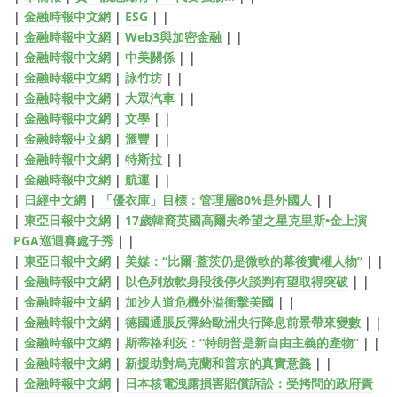
|
金融時報中文網
|
ESG
| |
|
金融時報中文網
|
Web3與加密金融
| |
|
金融時報中文網
|
中美關係
| |
|
金融時報中文網
|
詠竹坊
| |
|
金融時報中文網
|
大眾汽車
| |
|
金融時報中文網
|
文學
| |
|
金融時報中文網
|
滙豐
| |
|
金融時報中文網
|
特斯拉
| |
|
金融時報中文網
|
航運
| |
|
日經中文網
|
「優衣庫」目標：管理層80%是外國人
| |
|
東亞日報中文網
|
17歲韓裔英國高爾夫希望之星克里斯•金上演
PGA巡迴賽處子秀
| |
|
東亞日報中文網
|
美媒：“比爾·蓋茨仍是微軟的幕後實權人物”
| |
|
金融時報中文網
|
以色列放軟身段後停火談判有望取得突破
| |
|
金融時報中文網
|
加沙人道危機外溢衝擊美國
| |
|
金融時報中文網
|
德國通脹反彈給歐洲央行降息前景帶來變數
| |
|
金融時報中文網
|
斯蒂格利茨：“特朗普是新自由主義的產物”
| |
|
金融時報中文網
|
新援助對烏克蘭和普京的真實意義
| |
|
金融時報中文網
|
日本核電洩露損害賠償訴訟：受拷問的政府責