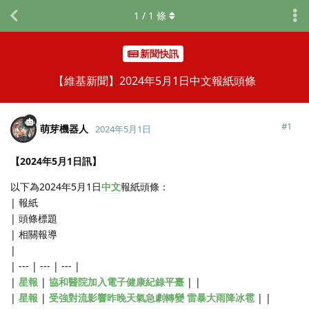
1
/
1
條
新聞快訊
【維基新聞】2024年5月1日中文報紙頭條
#
1
萌芽機器人
2024年5月1日
【2024年5月1日訊】
以下為2024年5月1日
中文
報紙頭條：
| 報紙
| 頭條標題
| 相關報導
|
| --- | --- | --- |
|
星報
|
協和醫院加入電子健康紀錄平臺
| |
|
星報
|
受強對流影響昨晚天氣急劇轉變 雷暴大雨降冰雹
| |