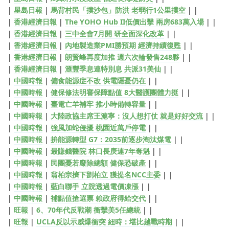
|
星島日報
|
馬背村民「撲沙包」防洪 老弱行1公里撲空
| |
|
香港經濟日報
|
The YOHO Hub II低價出擊 兩房683萬入場
| |
|
香港經濟日報
|
三中全會7月開 研全面深化改革
| |
|
香港經濟日報
|
內地製造業PMI勝預期 經濟持續復甦
| |
|
香港經濟日報
|
朗賢峰再度加推 週六次輪發售248夥
| |
|
香港經濟日報
|
滙豐季息連特別息 共派31美仙
| |
|
中國時報
|
偏食能源症不改 供電隱憂仍在
| |
|
中國時報
|
健保修法明審保障點值 8大醫護團體力挺
| |
|
中國時報
|
臺電亡羊補牢 推小時備轉容量
| |
|
中國時報
|
大陸政協主席王滬寧：沒人想打仗 就是好好交流
| |
|
中國時報
|
強風加蛇侵擾 桃園近萬戶停電
| |
|
中國時報
|
拚能源轉型 G7：2035前逐步淘汰煤電
| |
|
中國時報
|
最賺錢醫院 林口長庚連7年奪魁
| |
|
中國時報
|
民團憂若廢除總額 健保恐破產
| |
|
中國時報
|
翁柏宗擠下劉柏立 獲提名NCC主委
| |
|
中國時報
|
藍白聯手 立院透過電價凍漲
| |
|
中國時報
|
補點值搶選票 賴政府得給交代
| |
|
旺報
|
6、70年代反戰潮 衝擊美5任總統
| |
|
旺報
|
UCLA反以示威爆衝突 紐時：堪比越戰時期
| |