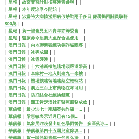
|
星報
|
故宮實習計劃招募澳青參與
| |
|
星報
|
本年度泳季今開始
| |
|
星報
|
涉嫌誇大病情濫用病假缺勤兩千多日 廉署揭兩關員騙薪
300萬
| |
|
星報
|
賀一誠會見五四青年節籌委會
| |
|
星報
|
醫療券今起擴大至深合區使用
| |
|
澳門日報
|
內地聯澳破練功券詐騙團夥
| |
|
澳門日報
|
冰雹成因
| |
|
澳門日報
|
冰雹襲澳
| |
|
澳門日報
|
十六浦新樓無賭場須嚴遵限高
| |
|
澳門日報
|
卓家村一地入則建九十米樓
| |
|
澳門日報
|
機場擴建留地建架空輕軌站
| |
|
澳門日報
|
澳近三百上市藥物在琴可用
| |
|
澳門日報
|
防打結合杜絕換錢黨
| |
|
澳門日報
|
龔正肯定澳社群醫療服務成效
| |
|
華僑報
|
最少涉七十宗騙案共詐騙一…
| |
|
華僑報
|
梁惠敏表示近月已有15個…
| |
|
華僑報
|
氣象局昨晚發出紅色暴雨警告 多區落冰…
| |
|
華僑報
|
華僑報第四十五屆兒童節填…
| |
|
華僑報
|
賀一誠勉勵青年一代要弘揚…
| |