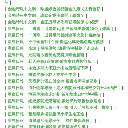
任
| |
|
金融時報中文網
|
歐盟綠色貿易隱含的殖民主義色彩
| |
|
金融時報中文網
|
誰給企業洗綠開了綠燈？
| |
|
金融時報中文網
|
金正恩尋求依靠朝俄關係“拼經濟”
| |
|
星島日報
|
「屠龍」引警察到場 吳智鴻團夥備20公斤炸藥
| |
|
星島日報
|
「屠龍」成員用代號討論軍火及赴泰練槍
| |
|
星島日報
|
三中全會7月召開 聚焦化解房地產地方債務
| |
|
星島日報
|
來論｜發揮優勢 讓香港中醫藥「走出去」
| |
|
星島日報
|
元朗落冰雹黃雨突襲演唱會腰斬
| |
|
星島日報
|
冧天秤奪3命慘劇 前專案經理控誤殺
| |
|
星島日報
|
本港多間大學亞洲排名遜預期下降
| |
|
星島日報
|
機管局執位林天福接任主席
| |
|
星島日報
|
民宿牌分獨立與全棟 投資者需清楚區別
| |
|
星島日報
|
海外物業專家：港人查詢買日本樓較疫前升4至5倍
| |
|
星島日報
|
灣區住院臨床計劃 首年培訓20本地中醫
| |
|
星島日報
|
總統戲院光榮落閘 戲迷睇到最後欷歔送別
| |
|
星島日報
|
行會接納低資一年一檢 引入「可加不減」機制
| |
|
星島日報
|
警禁毒劇場開畫導小學生走正途
| |
|
星島日報
|
遺屬怒斥罔顧安全 「成件事係謀殺」
| |
|
星島日報
|
馬環村水浸毀屋 倡延長海堤防災
| |