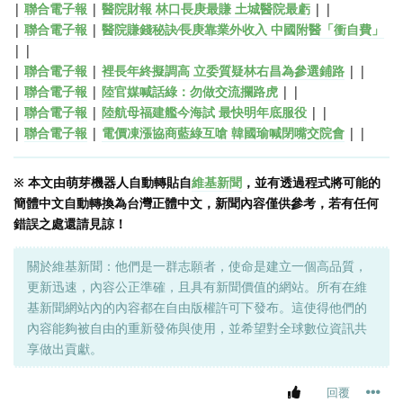
|
聯合電子報
|
醫院財報 林口長庚最賺 土城醫院最虧
| |
|
聯合電子報
|
醫院賺錢秘訣∕長庚靠業外收入 中國附醫「衝自費」
| |
|
聯合電子報
|
裡長年終擬調高 立委質疑林右昌為參選鋪路
| |
|
聯合電子報
|
陸官媒喊話綠：勿做交流攔路虎
| |
|
聯合電子報
|
陸航母福建艦今海試 最快明年底服役
| |
|
聯合電子報
|
電價凍漲協商藍綠互嗆 韓國瑜喊閉嘴交院會
| |
※ 本文由萌芽機器人自動轉貼自
維基新聞
，並有透過程式將可能的
簡體中文自動轉換為台灣正體中文，新聞內容僅供參考，若有任何
錯誤之處還請見諒！
關於維基新聞：他們是一群志願者，使命是建立一個高品質，
更新迅速，內容公正準確，且具有新聞價值的網站。所有在維
基新聞網站內的內容都在自由版權許可下發布。這使得他們的
內容能夠被自由的重新發佈與使用，並希望對全球數位資訊共
享做出貢獻。
回覆