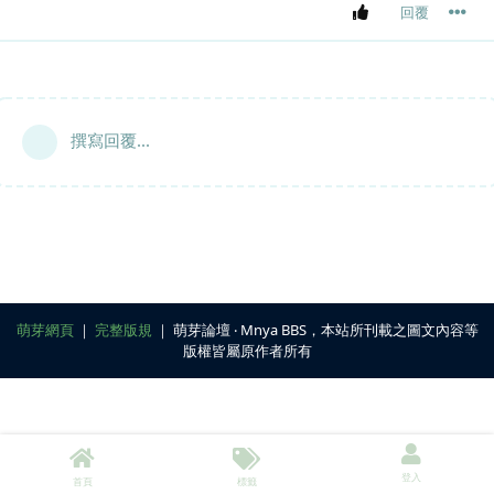
回覆
撰寫回覆...
萌芽網頁
｜
完整版規
｜ 萌芽論壇 ‧ Mnya BBS，本站所刊載之圖文內容等
版權皆屬原作者所有
登入
首頁
標籤