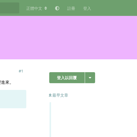
正體中文
註冊
登入
#
1
登入以回覆
新整理進來。
最早文章