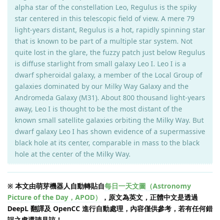
alpha star of the constellation Leo, Regulus is the spiky
star centered in this telescopic field of view. A mere 79
light-years distant, Regulus is a hot, rapidly spinning star
that is known to be part of a multiple star system. Not
quite lost in the glare, the fuzzy patch just below Regulus
is diffuse starlight from small galaxy Leo I. Leo I is a
dwarf spheroidal galaxy, a member of the Local Group of
galaxies dominated by our Milky Way Galaxy and the
Andromeda Galaxy (M31). About 800 thousand light-years
away, Leo I is thought to be the most distant of the
known small satellite galaxies orbiting the Milky Way. But
dwarf galaxy Leo I has shown evidence of a supermassive
black hole at its center, comparable in mass to the black
hole at the center of the Milky Way.
※ 本文由萌芽機器人自動轉貼自
每日一天文圖（Astronomy
Picture of the Day，APOD）
，原文為英文，正體中文是透過
DeepL 翻譯及 OpenCC 進行自動處理，內容僅供參考，若有任何錯
誤之處還請見諒！