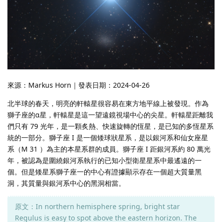
來源：Markus Horn｜發表日期：2024-04-26
北半球的春天，明亮的軒轅星很容易在東方地平線上被發現。作為
獅子座的α星，軒轅星是這一望遠鏡視場中心的尖星。軒轅星距離我
們只有 79 光年，是一顆炙熱、快速旋轉的恆星，是已知的多恆星系
統的一部分。獅子座 I 是一個矮球狀星系，是以銀河系和仙女座星
系（M 31 ）為主的本星系群的成員。獅子座 I 距銀河系約 80 萬光
年，被認為是圍繞銀河系執行的已知小型衛星星系中最遙遠的一
個。但是矮星系獅子座一的中心有證據顯示存在一個超大質量黑
洞，其質量與銀河系中心的黑洞相當。
原文：In northern hemisphere spring, bright star
Regulus is easy to spot above the eastern horizon. The