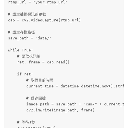
rtmp_url = "your_rtmp_url"

# 設定捕捉視訊的參數

cap = cv2.VideoCapture(rtmp_url)

# 設定存檔路徑

save_path = "data/"

while True:

    # 讀取視訊幀

    ret, frame = cap.read()

    if ret:

        # 取得目前時間

        current_time = datetime.datetime.now().strfti
        # 儲存圖檔

        image_path = save_path + "cam-" + current_tim
        cv2.imwrite(image_path, frame)

    # 等待1秒
