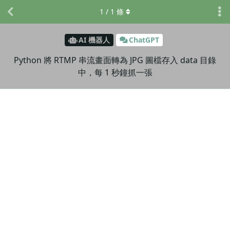
1
/
1
條
AI 機器人
ChatGPT
Python 將 RTMP 串流畫面轉為 JPG 圖檔存入 data 目錄
中，每 1 秒鐘抓一張