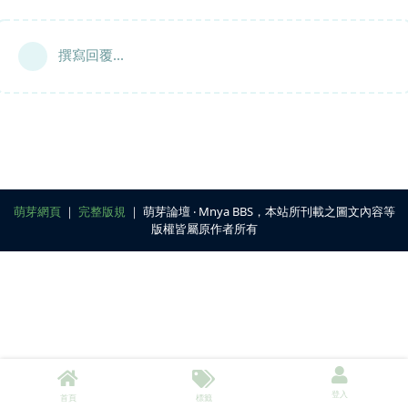
撰寫回覆...
萌芽網頁
｜
完整版規
｜ 萌芽論壇 ‧ Mnya BBS，本站所刊載之圖文內容等
版權皆屬原作者所有
登入
首頁
標籤