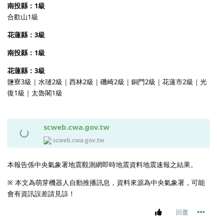
南投縣：1級
合歡山1級
花蓮縣：3級
南投縣：1級
花蓮縣：3級
鹽寮3級｜水璉2級｜西林2級｜磯崎2級｜銅門2級｜花蓮市2級｜光
復1級｜太魯閣1級
scweb.cwa.gov.tw
scweb.cwa.gov.tw
本報告係中央氣象署地震觀測網即時地震資料地震速報之結果。
※ 本文為萌芽機器人自動推播訊息，資料來源為中央氣象署，可能
會有資訊誤差請見諒！
回覆