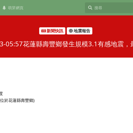
萌芽網頁
新聞快訊
地震報告
3-05:57花蓮縣壽豐鄉發生規模3.1有感地
 度
 (位於花蓮縣壽豐鄉)