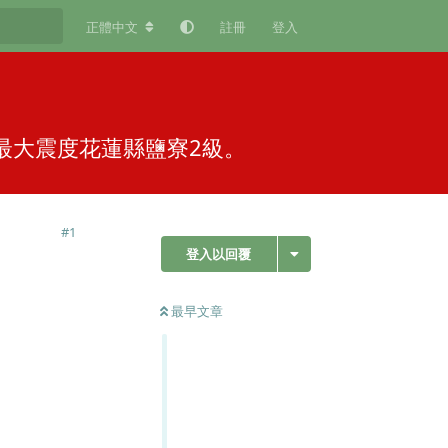
正體中文
註冊
登入
震，最大震度花蓮縣鹽寮2級。
#
1
登入以回覆
最早文章