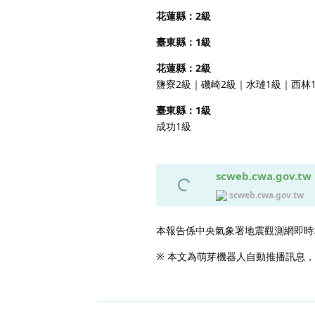
花蓮縣：2級
臺東縣：1級
花蓮縣：2級
鹽寮2級｜磯崎2級｜水璉1級｜西林
臺東縣：1級
成功1級
scweb.cwa.gov.tw
scweb.cwa.gov.tw
本報告係中央氣象署地震觀測網即時
※ 本文為萌芽機器人自動推播訊息