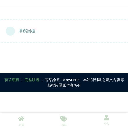
撰寫回覆...
萌芽網頁
｜
完整版規
｜ 萌芽論壇 ‧ Mnya BBS，本站所刊載之圖文內容等
版權皆屬原作者所有
登入
首頁
標籤