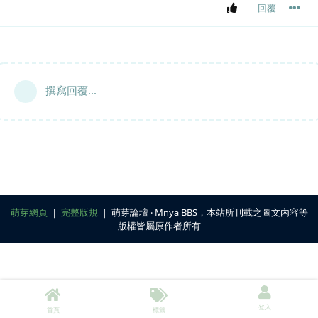
回覆
撰寫回覆...
萌芽網頁
｜
完整版規
｜ 萌芽論壇 ‧ Mnya BBS，本站所刊載之圖文內容等
版權皆屬原作者所有
登入
首頁
標籤