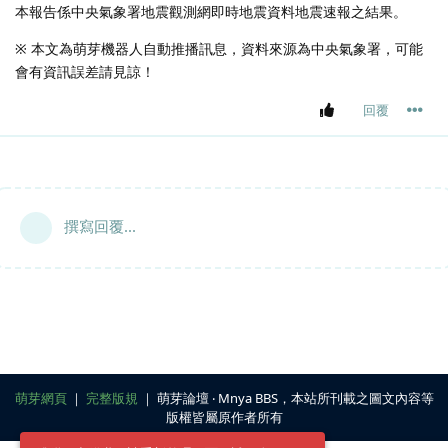
本報告係中央氣象署地震觀測網即時地震資料地震速報之結果。
※ 本文為萌芽機器人自動推播訊息，資料來源為中央氣象署，可能
會有資訊誤差請見諒！
回覆
撰寫回覆...
萌芽網頁
｜
完整版規
｜ 萌芽論壇 ‧ Mnya BBS，本站所刊載之圖文內容等
版權皆屬原作者所有