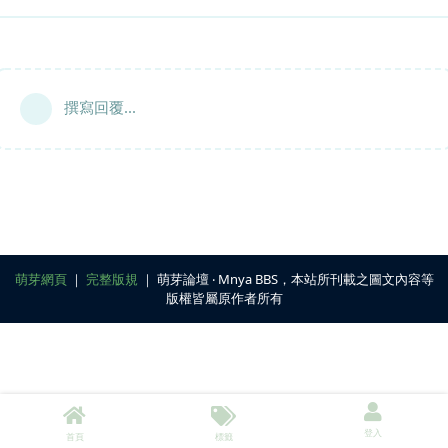
撰寫回覆...
萌芽網頁
｜
完整版規
｜ 萌芽論壇 ‧ Mnya BBS，本站所刊載之圖文內容等
版權皆屬原作者所有
登入
首頁
標籤