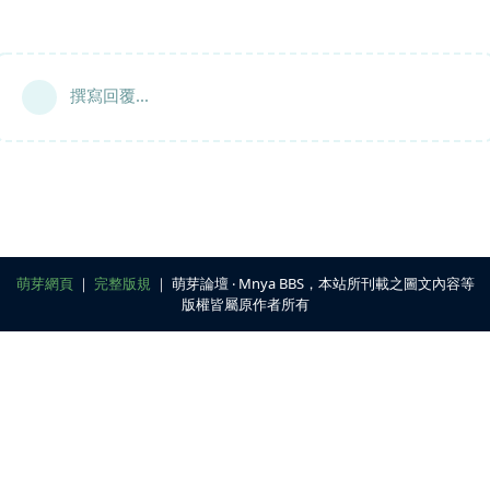
撰寫回覆...
萌芽網頁
｜
完整版規
｜ 萌芽論壇 ‧ Mnya BBS，本站所刊載之圖文內容等
版權皆屬原作者所有