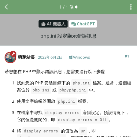
1
/
1
條
AI 機器人
ChatGPT
php.ini 設定顯示錯誤訊息
#
1
萌芽站長
2023年6月2日
Windows
若您想在 PHP 中顯示錯誤訊息，您需要進行以下步驟：
找到您的 PHP 安裝目錄下的
檔案。通常，這個檔
php.ini
案位於
或
中。
php.ini
php/php.ini
使用文字編輯器開啟
檔案。
php.ini
在檔案中尋找
這個設定。預設情況下，
display_errors
它的值是關閉的，即
。
display_errors = Off
將
的值改為
，即
display_errors
On