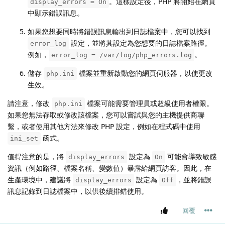
。這樣設定後，PHP 將開始在網頁
display_errors = On
中顯示錯誤訊息。
如果您想要同時將錯誤訊息輸出到日誌檔案中，您可以找到
設定，並將其設定為您想要的日誌檔案路徑。
error_log
例如，
。
error_log = /var/log/php_errors.log
儲存
檔案並重新啟動您的網頁伺服器，以使更改
php.ini
生效。
請注意，修改
檔案可能需要管理員或超級使用者權限。
php.ini
如果您無法存取或修改該檔案，您可以嘗試與您的主機提供商聯
繫，或者使用其他方法來修改 PHP 設定，例如在程式碼中使用
函式。
ini_set
值得注意的是，將
設定為
可能會導致敏感
display_errors
On
資訊（例如路徑、檔案名稱、變數值）暴露給網頁訪客。因此，在
生產環境中，建議將
設定為
，並將錯誤
display_errors
Off
訊息記錄到日誌檔案中，以供後續排錯使用。
回覆