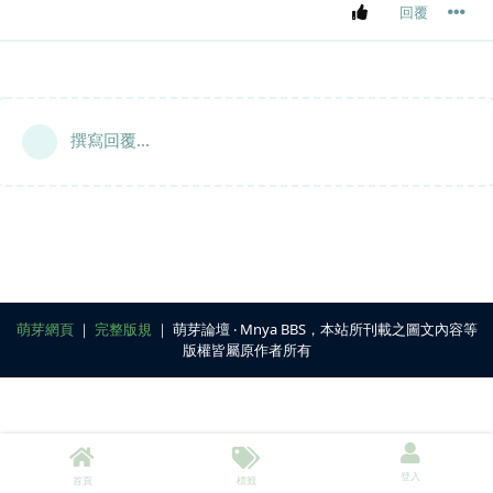
回覆
撰寫回覆...
萌芽網頁
｜
完整版規
｜ 萌芽論壇 ‧ Mnya BBS，本站所刊載之圖文內容等
版權皆屬原作者所有
登入
首頁
標籤