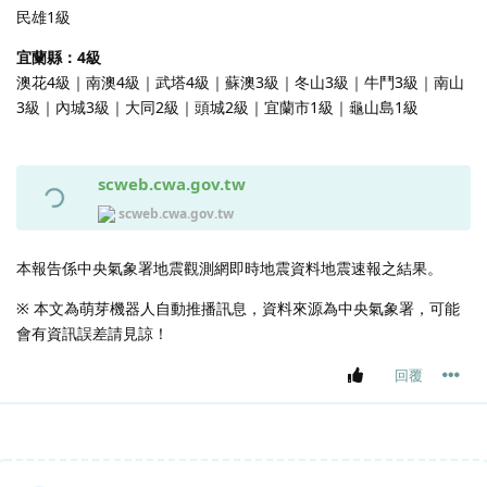
民雄1級
宜蘭縣：4級
澳花4級｜南澳4級｜武塔4級｜蘇澳3級｜冬山3級｜牛鬥3級｜南山
3級｜內城3級｜大同2級｜頭城2級｜宜蘭市1級｜龜山島1級
scweb.cwa.gov.tw
scweb.cwa.gov.tw
本報告係中央氣象署地震觀測網即時地震資料地震速報之結果。
※ 本文為萌芽機器人自動推播訊息，資料來源為中央氣象署，可能
會有資訊誤差請見諒！
回覆