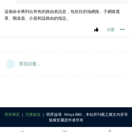
這個命令將列出所有的路由表訊息，包括目的地網路、子網路遮
罩、閘道器、介面和該路由的指定。
回覆
撰寫回覆...
萌芽網頁
｜
完整版規
｜ 萌芽論壇 ‧ Mnya BBS，本站所刊載之圖文內容等
版權皆屬原作者所有