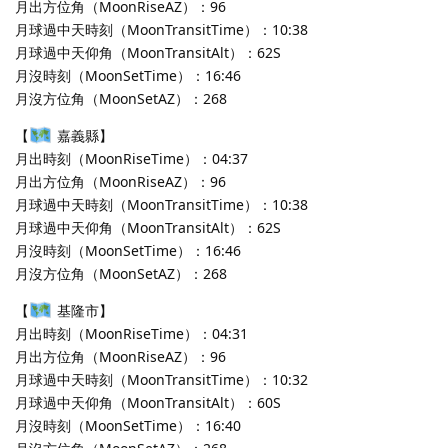
月出方位角（MoonRiseAZ）：96
月球過中天時刻（MoonTransitTime）：10:38
月球過中天仰角（MoonTransitAlt）：62S
月沒時刻（MoonSetTime）：16:46
月沒方位角（MoonSetAZ）：268
【
嘉義縣】
月出時刻（MoonRiseTime）：04:37
月出方位角（MoonRiseAZ）：96
月球過中天時刻（MoonTransitTime）：10:38
月球過中天仰角（MoonTransitAlt）：62S
月沒時刻（MoonSetTime）：16:46
月沒方位角（MoonSetAZ）：268
【
基隆市】
月出時刻（MoonRiseTime）：04:31
月出方位角（MoonRiseAZ）：96
月球過中天時刻（MoonTransitTime）：10:32
月球過中天仰角（MoonTransitAlt）：60S
月沒時刻（MoonSetTime）：16:40