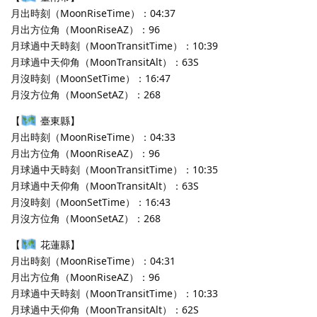
月出時刻（MoonRiseTime）：04:37
月出方位角（MoonRiseAZ）：96
月球過中天時刻（MoonTransitTime）：10:39
月球過中天仰角（MoonTransitAlt）：63S
月沒時刻（MoonSetTime）：16:47
月沒方位角（MoonSetAZ）：268
【
臺東縣】
月出時刻（MoonRiseTime）：04:33
月出方位角（MoonRiseAZ）：96
月球過中天時刻（MoonTransitTime）：10:35
月球過中天仰角（MoonTransitAlt）：63S
月沒時刻（MoonSetTime）：16:43
月沒方位角（MoonSetAZ）：268
【
花蓮縣】
月出時刻（MoonRiseTime）：04:31
月出方位角（MoonRiseAZ）：96
月球過中天時刻（MoonTransitTime）：10:33
月球過中天仰角（MoonTransitAlt）：62S