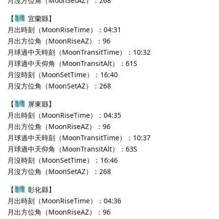
月沒方位角（MoonSetAZ）：268
【
宜蘭縣】
月出時刻（MoonRiseTime）：04:31
月出方位角（MoonRiseAZ）：96
月球過中天時刻（MoonTransitTime）：10:32
月球過中天仰角（MoonTransitAlt）：61S
月沒時刻（MoonSetTime）：16:40
月沒方位角（MoonSetAZ）：268
【
屏東縣】
月出時刻（MoonRiseTime）：04:35
月出方位角（MoonRiseAZ）：96
月球過中天時刻（MoonTransitTime）：10:37
月球過中天仰角（MoonTransitAlt）：63S
月沒時刻（MoonSetTime）：16:46
月沒方位角（MoonSetAZ）：268
【
彰化縣】
月出時刻（MoonRiseTime）：04:36
月出方位角（MoonRiseAZ）：96