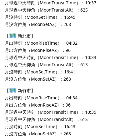
月球過中天時刻（MoonTransitTime）：10:37
月球過中天仰角（MoonTransitAlt）：62S
月沒時刻（MoonSetTime）：16:45
月沒方位角（MoonSetAZ）：268
【
新北市】
月出時刻（MoonRiseTime）：04:32
月出方位角（MoonRiseAZ）：96
月球過中天時刻（MoonTransitTime）：10:33
月球過中天仰角（MoonTransitAlt）：61S
月沒時刻（MoonSetTime）：16:41
月沒方位角（MoonSetAZ）：268
【
新竹市】
月出時刻（MoonRiseTime）：04:34
月出方位角（MoonRiseAZ）：96
月球過中天時刻（MoonTransitTime）：10:35
月球過中天仰角（MoonTransitAlt）：61S
月沒時刻（MoonSetTime）：16:43
月沒方位角（MoonSetAZ）：268