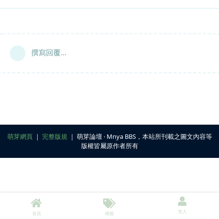
撰寫回覆...
萌芽網頁
｜
完整版規
｜ 萌芽論壇 ‧ Mnya BBS，本站所刊載之圖文內容等
版權皆屬原作者所有
登入
首頁
標籤