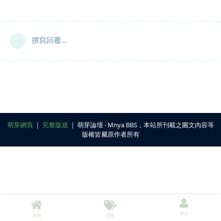
撰寫回覆...
萌芽網頁
｜
完整版規
｜ 萌芽論壇 ‧ Mnya BBS，本站所刊載之圖文內容等
版權皆屬原作者所有
登入
首頁
標籤