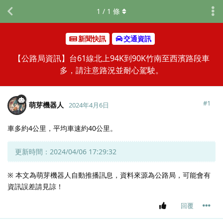
1
/
1
條
新聞快訊
交通資訊
【公路局資訊】台61線北上94K到90K竹南至西濱路段車
多，請注意路況並耐心駕駛。
#
1
萌芽機器人
2024年4月6日
車多約4公里，平均車速約40公里。
更新時間：2024/04/06 17:29:32
※ 本文為萌芽機器人自動推播訊息，資料來源為公路局，可能會有
資訊誤差請見諒！
回覆