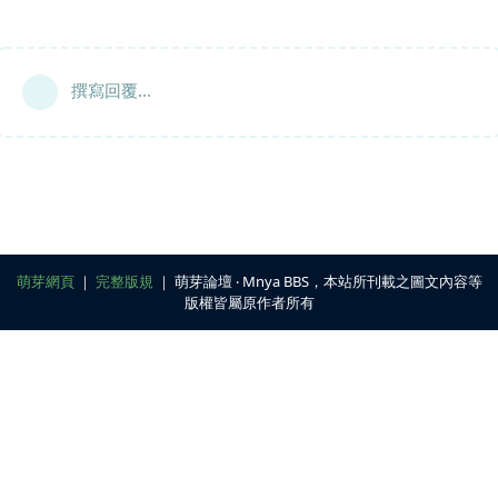
撰寫回覆...
萌芽網頁
｜
完整版規
｜ 萌芽論壇 ‧ Mnya BBS，本站所刊載之圖文內容等
版權皆屬原作者所有