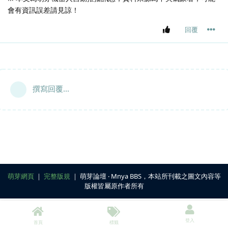
會有資訊誤差請見諒！
回覆
撰寫回覆...
萌芽網頁
｜
完整版規
｜ 萌芽論壇 ‧ Mnya BBS，本站所刊載之圖文內容等
版權皆屬原作者所有
登入
首頁
標籤