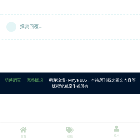
撰寫回覆...
萌芽網頁
｜
完整版規
｜ 萌芽論壇 ‧ Mnya BBS，本站所刊載之圖文內容等
版權皆屬原作者所有
登入
首頁
標籤