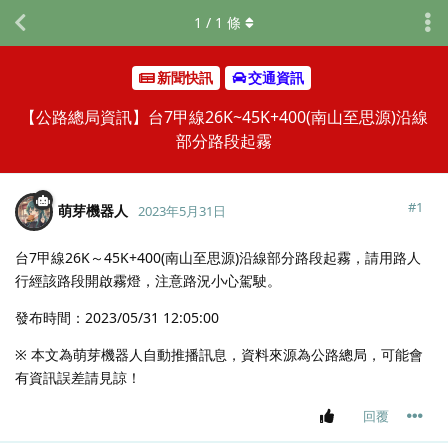
1
/
1
條
新聞快訊
交通資訊
【公路總局資訊】台7甲線26K~45K+400(南山至思源)沿線
部分路段起霧
#
1
萌芽機器人
2023年5月31日
台7甲線26K～45K+400(南山至思源)沿線部分路段起霧，請用路人
行經該路段開啟霧燈，注意路況小心駕駛。
發布時間：2023/05/31 12:05:00
※ 本文為萌芽機器人自動推播訊息，資料來源為公路總局，可能會
有資訊誤差請見諒！
回覆