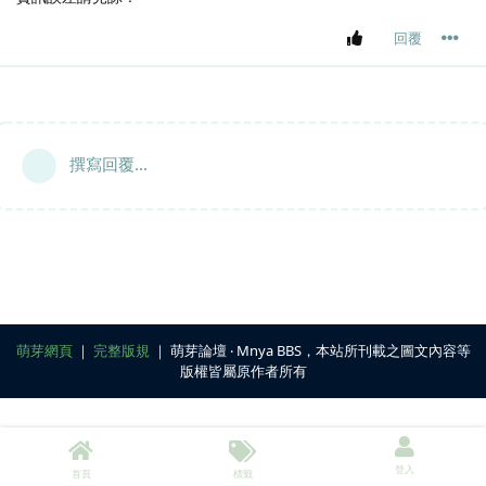
回覆
撰寫回覆...
萌芽網頁
｜
完整版規
｜ 萌芽論壇 ‧ Mnya BBS，本站所刊載之圖文內容等
版權皆屬原作者所有
登入
首頁
標籤