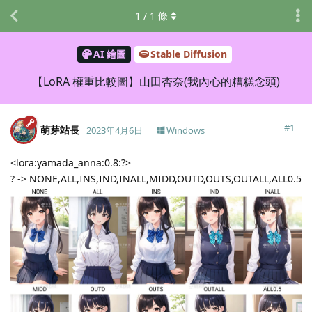
1
/
1
條
AI 繪圖
Stable Diffusion
【LoRA 權重比較圖】山田杏奈(我內心的糟糕念頭)
#
1
萌芽站長
2023年4月6日
Windows
<lora:yamada_anna:0.8:?>
? -> NONE,ALL,INS,IND,INALL,MIDD,OUTD,OUTS,OUTALL,ALL0.5