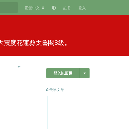
正體中文
註冊
登入
，最大震度花蓮縣太魯閣3級。
#
1
登入以回覆
最早文章