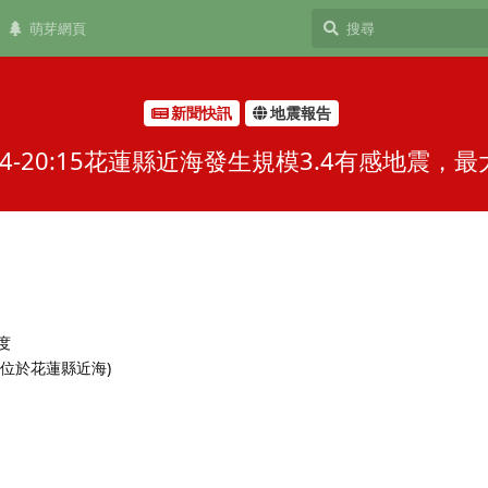
萌芽網頁
新聞快訊
地震報告
4-20:15花蓮縣近海發生規模3.4有感地震
 度
 (位於花蓮縣近海)