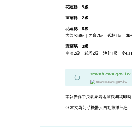
花蓮縣：3級
宜蘭縣：2級
花蓮縣：3級
太魯閣3級｜西寶2級｜秀林1級｜和
宜蘭縣：2級
南澳2級｜武塔2級｜澳花1級｜冬山
scweb.cwa.gov.tw
scweb.cwa.gov.tw
本報告係中央氣象署地震觀測網即時
※ 本文為萌芽機器人自動推播訊息