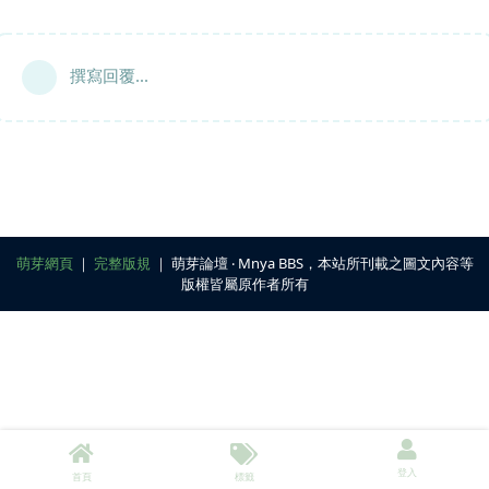
撰寫回覆...
萌芽網頁
｜
完整版規
｜ 萌芽論壇 ‧ Mnya BBS，本站所刊載之圖文內容等
版權皆屬原作者所有
登入
首頁
標籤