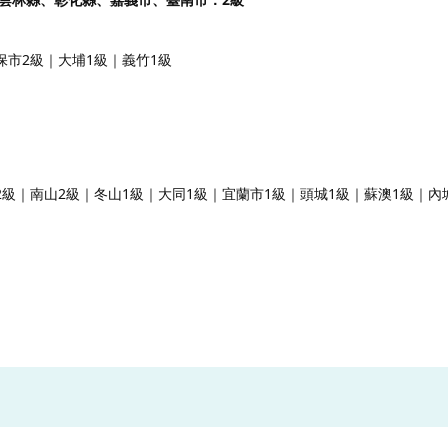
保市2級｜大埔1級｜義竹1級
2級｜南山2級｜冬山1級｜大同1級｜宜蘭市1級｜頭城1級｜蘇澳1級｜內