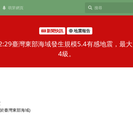
萌芽網頁
新聞快訊
地震報告
-02:29臺灣東部海域發生規模5.4有感地震，
4級。
度
(位於臺灣東部海域)