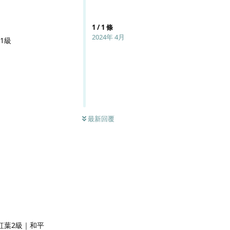
1
/
1
條
2024年 4月
1級
最新回覆
紅葉2級｜和平