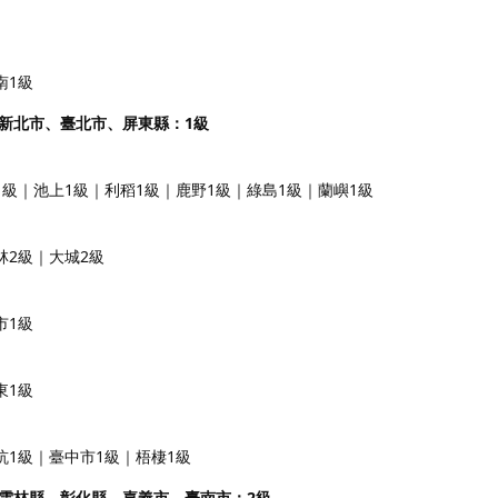
南1級
新北市、臺北市、屏東縣：1級
1級｜池上1級｜利稻1級｜鹿野1級｜綠島1級｜蘭嶼1級
林2級｜大城2級
市1級
東1級
坑1級｜臺中市1級｜梧棲1級
雲林縣、彰化縣、嘉義市、臺南市：2級