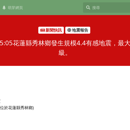
萌芽網頁
新聞快訊
地震報告
-15:05花蓮縣秀林鄉發生規模4.4有感地震，
級。
度
 (位於花蓮縣秀林鄉)