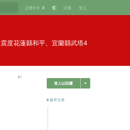
正體中文
註冊
登入
最大震度花蓮縣和平、宜蘭縣武塔4
#
1
登入以回覆
最早文章