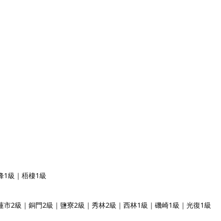
峰1級｜梧棲1級
蓮市2級｜銅門2級｜鹽寮2級｜秀林2級｜西林1級｜磯崎1級｜光復1級