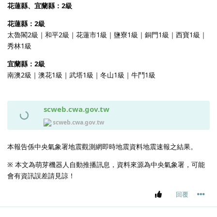
花蓮縣、宜蘭縣：2級
花蓮縣：2級
太魯閣2級｜和平2級｜花蓮市1級｜鹽寮1級｜銅門1級｜西寶1級｜
秀林1級
宜蘭縣：2級
南澳2級｜澳花1級｜武塔1級｜冬山1級｜牛鬥1級
scweb.cwa.gov.tw
scweb.cwa.gov.tw
本報告係中央氣象署地震觀測網即時地震資料地震速報之結果。
※ 本文為萌芽機器人自動推播訊息，資料來源為中央氣象署，可能
會有資訊誤差請見諒！
回覆