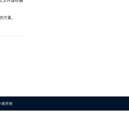
上文件儲存服
的方案。
回覆
原作者所有