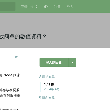
正體中文
註冊
登入
久存放簡單的數值資料？
#
1
登入以回覆
de.js 來
最早文章
1
/
1
條
2024年 4月
料存放在伺服
將會在伺服器重
最新回覆