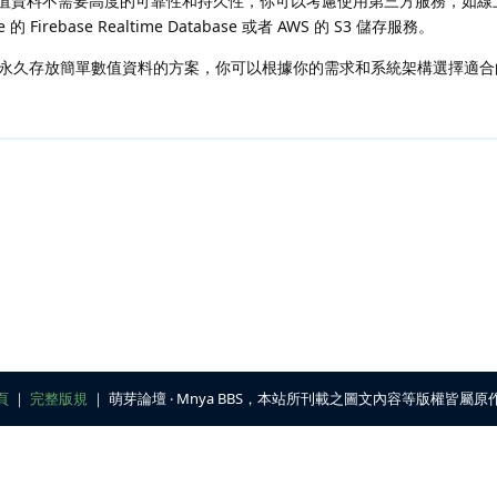
值資料不需要高度的可靠性和持久性，你可以考慮使用第三方服務，如線
Firebase Realtime Database 或者 AWS 的 S3 儲存服務。
永久存放簡單數值資料的方案，你可以根據你的需求和系統架構選擇適合
頁
｜
完整版規
｜ 萌芽論壇 ‧ Mnya BBS，本站所刊載之圖文內容等版權皆屬