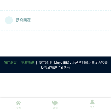
撰寫回覆...
萌芽網頁
｜
完整版規
｜ 萌芽論壇 ‧ Mnya BBS，本站所刊載之圖文內容等
版權皆屬原作者所有
登入
首頁
標籤