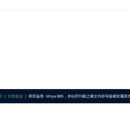
頁
｜
完整版規
｜ 萌芽論壇 ‧ Mnya BBS，本站所刊載之圖文內容等版權皆屬