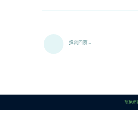
撰寫回覆...
萌芽網