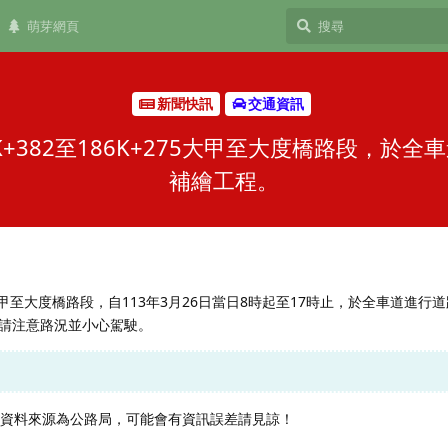
萌芽網頁
新聞快訊
交通資訊
K+382至186K+275大甲至大度橋路段，於
補繪工程。
275大甲至大度橋路段，自113年3月26日當日8時起至17時止，於全車道進
請注意路況並小心駕駛。
，資料來源為公路局，可能會有資訊誤差請見諒！