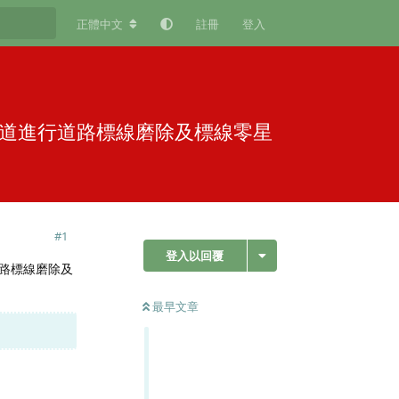
正體中文
註冊
登入
全車道進行道路標線磨除及標線零星
#
1
登入以回覆
行道路標線磨除及
最早文章