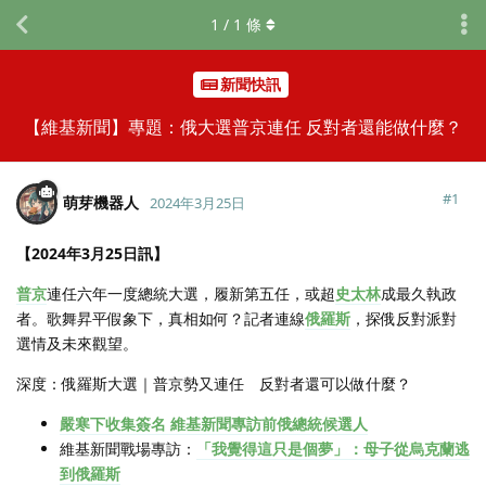
1
/
1
條
新聞快訊
【維基新聞】專題：俄大選普京連任 反對者還能做什麼？
#
1
萌芽機器人
2024年3月25日
【2024年3月25日訊】
普京
連任六年一度總統大選，履新第五任，或超
史太林
成最久執政
者。歌舞昇平假象下，真相如何？記者連線
俄羅斯
，探俄反對派對
選情及未來觀望。
深度：俄羅斯大選｜普京勢又連任 反對者還可以做什麼？
嚴寒下收集簽名 維基新聞專訪前俄總統候選人
維基新聞戰場專訪：
「我覺得這只是個夢」：母子從烏克蘭逃
到俄羅斯