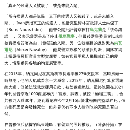
「真正的候選人又被殺了，或是未能入閘」
「所有候選人都是傀儡，真正的候選人又被殺了，或是未能入
閘。」Ivan所指真正的候選人，包括克里姆林宮批評人士納傑丁
（Boris Nadezhdin），他曾公開批評普京攻打
烏克蘭
是「致命錯
誤」， 又表示參選是為了停止
俄烏戰事
，但最後選舉委員會以未能
核實提名簽署為由，拒絕讓他入閘。另一位較矚目的反對派為
納瓦
爾尼
（Alexei Navalny），他屬普京政權的頭號反對派，團隊在網
上揭露俄羅斯官員大型貪腐案，如有官員用私人飛機載自己的愛
犬，恆常參與各地的狗隻展覽等。
在2013年，納瓦爾尼在莫斯科市長選舉獲27%支援率，當時風頭一
時無兩，他的人氣成普京一大威脅，2018年，納瓦爾尼打算參選總
統大選，但被法院裁定挪用公款，被禁參選總統。最終他因在2021
年刊登普京近1000億盧布的「宮殿」調查，被控「極端主義」，合
共被判入獄30年。納瓦爾尼在今年2月16日於北極圈的監獄猝死，俄
方指死因是突發性死亡，但外界仍有不少人揣測他的死因是否自
然。
在曾被俄兵佔據的烏東地區，有普京的照片被毀。（陳彥婷攝）在