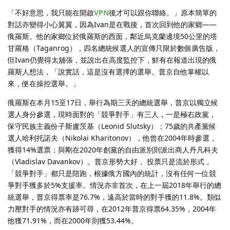
「不好意思，我只能在開啟
VPN
後才可以跟你聯絡。」原本簡單的
對話亦變得小心翼翼，因為Ivan是在戰後，首次回到他的家鄉——
俄羅斯。他的家鄉位於俄羅斯的西面，鄰近烏克蘭邊境50公里的塔
甘羅格（Taganrog），四名總統候選人的宣傳只限於數個廣告版，
但Ivan仍覺得太舖張，並說出在高度監控下，鮮有在報道出現的俄
羅斯人想法，「說實話，這是沒有選擇的選舉。普京自他掌權以
來，便在操控選舉。」
俄羅斯在本月15至17日，舉行為期三天的總統選舉，普京以獨立候
選人身分參選，現時面對的「競爭對手」有三人，一是極右政黨，
保守民族主義份子斯盧茨基（Leonid Slutsky）；75歲的共產黨候
選人哈利托諾夫（Nikolai Kharitonov），他曾在2004年時參選，
獲得14%選票；與剛在2020年創黨的自由派別則派出商人丹凡科夫
（Vladislav Davankov）。普京形勢大好， 投票只是流於形式，
「競爭對手」都只是陪跑，根據俄方國內的統計，沒有任何一位競
爭對手獲多於5%支援率。情況亦非首次，在上一屆2018年舉行的總
統選舉，普京得票率是76.7%，遠高於當時的對手獲的11.8%。類似
力壓對手的情況亦有跡可尋，在2012年普京得票64.35%，2004年
他獲71.91%，而在2000年則獲53.44%。