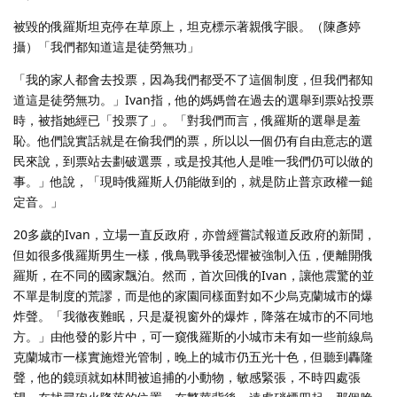
被毀的俄羅斯坦克停在草原上，坦克標示著親俄字眼。（陳彥婷
攝）「我們都知道這是徒勞無功」
「我的家人都會去投票，因為我們都受不了這個制度，但我們都知
道這是徒勞無功。」Ivan指，他的媽媽曾在過去的選舉到票站投票
時，被指她經已「投票了」。「對我們而言，俄羅斯的選舉是羞
恥。他們說實話就是在偷我們的票，所以以一個仍有自由意志的選
民來說，到票站去劃破選票，或是投其他人是唯一我們仍可以做的
事。」他說，「現時俄羅斯人仍能做到的，就是防止普京政權一鎚
定音。」
20多歲的Ivan，立場一直反政府，亦曾經嘗試報道反政府的新聞，
但如很多俄羅斯男生一樣，俄鳥戰爭後恐懼被強制入伍，便離開俄
羅斯，在不同的國家飄泊。然而，首次回俄的Ivan，讓他震驚的並
不單是制度的荒謬，而是他的家園同樣面對如不少烏克蘭城市的爆
炸聲。「我徹夜難眠，只是凝視窗外的爆炸，降落在城市的不同地
方。」由他發的影片中，可一窺俄羅斯的小城市未有如一些前線烏
克蘭城市一樣實施燈光管制，晚上的城市仍五光十色，但聽到轟隆
聲，他的鏡頭就如林間被追捕的小動物，敏感緊張，不時四處張