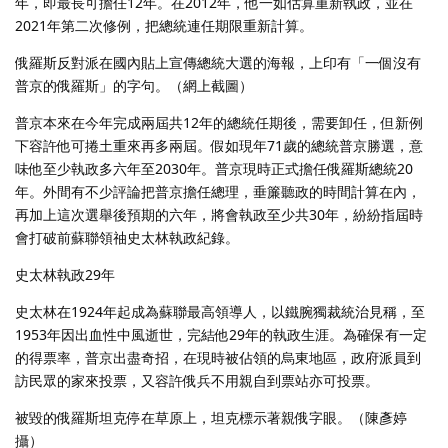
年，即最長可擔任12年。在2012年，他一如估算重新執政，並在
2021年第二次修例，把總統連任期限重新計算。
俄羅斯反對派在國內貼上宣傳總統大選的海報，上印有「一個沒有
普京的俄羅斯」的字句。（網上截圖）
普京本來在今年完成兩屆共12年的總統任期後，需要卸任，但新例
下容許他可捲土重來再多兩屆。假如現年71歲的總統普京勝選，意
味他至少執政多六年至2030年。普京現時正式擔任俄羅斯總統20
年。外間有不少評論把普京擔任總理，垂簾聽政的時間計算在內，
再加上這次選舉後預期的六年，將會執政至少共30年，紛紛指屆時
會打破前蘇聯領䄂史太林執政紀錄。
史太林執政29年
史太林在1924年起成為蘇聯最高領導人，以鐵腕獨裁統治見稱，至
1953年因出血性中風逝世，完結他29年的執政生涯。為確保有一定
的得票率，普京出盡奇招，在現時被佔領的烏東地區，政府派員到
訪民眾的家來投票，又容許俄兵不用親自到票站亦可投票。
被毀的俄羅斯坦克停在草原上，坦克標示著親俄字眼。（陳彥婷
攝）