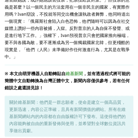
義是甚麼？以一個民主的方法套用在一個非民主的國家，有實際作
用嗎？Ivan辯說，不投就等同交出機會讓執政者舞弊，他同時道出
一個現實：「俄羅斯社會陷入白色恐怖，他們隨時可以因為在社交
媒體上讚好一些內容被捕，入獄。反對普京的人為自保不發聲、或
是進行地下工作。」強權下，Ivan預視普京只會把國家推向極端，
要不與各國為敵，要不逐漸成為另一個獨裁國家北韓，但更殘酷的
現實是，「他們（人民）未準備好作任何激進行為，尤其是在戰爭
中。」
※ 本文由萌芽機器人自動轉貼自
維基新聞
，並有透過程式將可能的
簡體中文自動轉換為台灣正體中文，新聞內容僅供參考，若有任何
錯誤之處還請見諒！
關於維基新聞：他們是一群志願者，使命是建立一個高品質，
更新迅速，內容公正準確，且具有新聞價值的網站。所有在維
基新聞網站內的內容都在自由版權許可下發布。這使得他們的
內容能夠被自由的重新發佈與使用，並希望對全球數位資訊共
享做出貢獻。