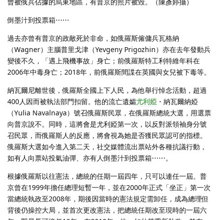
曾被俄兵佔據的烏東地區，有普京的照片被毀。（陳彥婷攝）
倒墨汁到投票箱⋯⋯
過去亦曾有普京的政敵死於非命，如俄羅斯僱傭兵瓦格納
（Wagner）主腦普里戈津（Yevgeny Prigozhin）亦在去年發動兵
變後不久，「遇上飛機事故」身亡；前俄羅斯特工利特維年科在
2006年中毒身亡；2018年，前俄羅斯間諜在英國與女兒被下毒等。
納瓦爾尼離世後，俄羅斯全國上下人民，為他舉行悼念活動，超過
400人因而被執法部門扣留。他的流亡遺孀
尤利婭
・納瓦爾納婭
（Yulia Navalnaya）號召俄羅斯民眾，在俄羅斯總統大選，用選票
向普京說不。同時，這將會是尤利婭第一次，以反對派領袖身分號
召民眾，而俄羅斯人的反應，將會視為她是否獲民眾認可的指標。
俄羅斯大選如今進入第二天，社交媒體流出票站外各種抗議行動，
如有人向票站投氣油彈、亦有人倒墨汁到投票箱⋯⋯。
根據俄羅斯以往憲法，總統的任期一屆四年，只可以連任一屆。普
京曾在1999年擔任總理短暫一年，並在2000年正式「坐正」第一次
當總統執政至2008年，期後因當時的憲法規定需卸任，成為總理但
背後仍操控大局，並首次更改憲法，把總統任期改至現時的一屆六