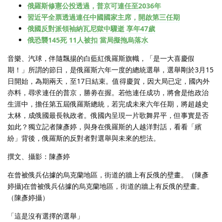
俄羅斯修憲公投透過，普京可連任至2036年
習近平全票透過連任中國國家主席，開啟第三任期
俄國反對派領袖納瓦尼獄中驟逝 享年47歲
俄恐襲145死 11人被扣 當局擬拖烏落水
音樂、汽球，伴隨飄揚的白藍紅俄羅斯旗幟，「是一大喜慶假
期！」所謂的節日，是俄羅斯六年一度的總統選舉，選舉剛於3月15
日開始，為期兩天，至17日結束。值得慶賀，因大局已定，國內外
亦料，尋求連任的普京，勝劵在握。若他連任成功，將會是他政治
生涯中，擔任第五屆俄羅斯總統，若完成未來六年任期，將超越史
太林，成俄國最長執政者。俄國內呈現一片歌舞昇平，但事實是否
如此？獨立記者陳彥婷，與身在俄羅斯的人越洋對話，看看「繽
紛」背後，俄羅斯的反對者對選舉與未來的想法。
撰文、攝影：陳彥婷
在曾被俄兵佔據的烏克蘭地區，街道的牆上有反俄的壁畫。（陳彥
婷攝)在曾被俄兵佔據的烏克蘭地區，街道的牆上有反俄的壁畫。
（陳彥婷攝）
「這是沒有選擇的選舉」