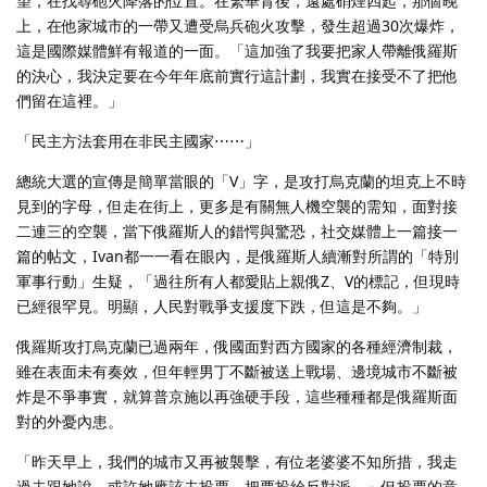
望，在找尋砲火降落的位置。在繁華背後，遠處硝煙四起，那個晚
上，在他家城市的一帶又遭受烏兵砲火攻擊，發生超過30次爆炸，
這是國際媒體鮮有報道的一面。「這加強了我要把家人帶離俄羅斯
的決心，我決定要在今年年底前實行這計劃，我實在接受不了把他
們留在這裡。」
「民主方法套用在非民主國家⋯⋯」
總統大選的宣傳是簡單當眼的「V」字，是攻打烏克蘭的坦克上不時
見到的字母，但走在街上，更多是有關無人機空襲的需知，面對接
二連三的空襲，當下俄羅斯人的錯愕與驚恐，社交媒體上一篇接一
篇的帖文，Ivan都一一看在眼內，是俄羅斯人續漸對所謂的「特別
軍事行動」生疑，「過往所有人都愛貼上親俄Z、V的標記，但現時
已經很罕見。明顯，人民對戰爭支援度下跌，但這是不夠。」
俄羅斯攻打烏克蘭已過兩年，俄國面對西方國家的各種經濟制裁，
雖在表面未有奏效，但年輕男丁不斷被送上戰場、邊境城市不斷被
炸是不爭事實，就算普京施以再強硬手段，這些種種都是俄羅斯面
對的外憂內患。
「昨天早上，我們的城市又再被襲擊，有位老婆婆不知所措，我走
過去跟她說，或許她應該去投票，把票投給反對派。」但投票的意