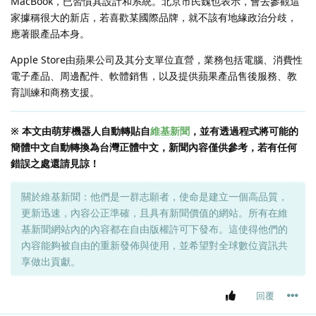
MacBook，已習慣其設計和系統。北京市民魏也表示，會去參觀這
家據稱很大的新店，若喜歡某國際品牌，就不該有地緣政治分歧，
應著眼產品本身。
Apple Store由蘋果公司及其分支單位直營，業務包括電腦、消費性
電子產品、周邊配件、軟體銷售，以及提供蘋果產品售後服務、教
育訓練和商務支援。
※ 本文由萌芽機器人自動轉貼自
維基新聞
，並有透過程式將可能的
簡體中文自動轉換為台灣正體中文，新聞內容僅供參考，若有任何
錯誤之處還請見諒！
關於維基新聞：他們是一群志願者，使命是建立一個高品質，
更新迅速，內容公正準確，且具有新聞價值的網站。所有在維
基新聞網站內的內容都在自由版權許可下發布。這使得他們的
內容能夠被自由的重新發佈與使用，並希望對全球數位資訊共
享做出貢獻。
回覆