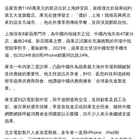
這家造價1160萬美元的新店位於上海靜安區，規模僅次於蘋果紐約
第五大道旗艦店。庫克在微博發文：「儂好，上海！我很高興再次
來到這非凡城市。」他在外灘享用傳統早餐，並與演員鄭凱自拍。
上海現有8家蘋果門市，為中國內地城市之冠。中國內地共有47家分
店，遍佈24城。新店開幕之際，蘋果正試圖在充滿挑戰的市場中抵
禦競爭對手，重振銷售。2023年，蘋果首次登頂中國智慧手機市
場，但2024年前6周iPhone銷量同比跌24%。
庫克一年內第三度訪華，凸顯中國作為蘋果最大海外市場和關鍵製
造供應鏈的重要性。他主持資訊共享會，BYD、藍思科技和億緯精
密等蘋果供應商與會。他讚揚中國供應商擁有「全球最先進製造
業」。
庫克還到訪電影製作室，與手遊開發商交流，並與顧客及員工合
影。逾百果粉通宵排隊，爭當首批進店或與庫克合照者。雖然中國
網際網路呼籲消費者改用國貨以示愛國，但不少人表示會繼續支援
蘋果。
北京電影製片人多洛雷斯稱，多年來一直用iPhone、iPad和