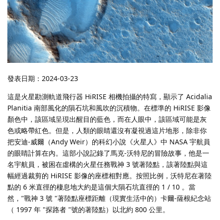
發表日期：2024-03-23
這是火星勘測軌道飛行器 HiRISE 相機拍攝的特寫，顯示了 Acidalia
Planitia 南部風化的隕石坑和風吹的沉積物。在標準的 HiRISE 影像
顏色中，該區域呈現出醒目的藍色，而在人眼中，該區域可能是灰
色或略帶紅色。但是，人類的眼睛還沒有凝視過這片地形，除非你
把安迪-威爾（Andy Weir）的科幻小說《火星人》中 NASA 宇航員
的眼睛計算在內。這部小說記錄了馬克-沃特尼的冒險故事，他是一
名宇航員，被困在虛構的火星任務戰神 3 號著陸點，該著陸點與這
幅經過裁剪的 HiRISE 影像的座標相對應。按照比例，沃特尼在著陸
點的 6 米直徑的棲息地大約是這個大隕石坑直徑的 1 / 10 。當
然，"戰神 3 號 "著陸點座標距離（現實生活中的）卡爾-薩根紀念站
（ 1997 年 "探路者 "號的著陸點）以北約 800 公里。