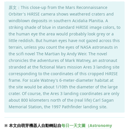
原文：This close-up from the Mars Reconnaissance
Orbiter's HiRISE camera shows weathered craters and
windblown deposits in southern Acidalia Planitia. A
striking shade of blue in standard HiRISE image colors, to
the human eye the area would probably look grey or a
little reddish. But human eyes have not gazed across this
terrain, unless you count the eyes of NASA astronauts in
the scifi novel The Martian by Andy Weir. The novel
chronicles the adventures of Mark Watney, an astronaut
stranded at the fictional Mars mission Ares 3 landing site
corresponding to the coordinates of this cropped HiRISE
frame. For scale Watney's 6-meter-diameter habitat at
the site would be about 1/10th the diameter of the large
crater. Of course, the Ares 3 landing coordinates are only
about 800 kilometers north of the (real life) Carl Sagan
Memorial Station, the 1997 Pathfinder landing site.
※ 本文由萌芽機器人自動轉貼自
每日一天文圖（Astronomy