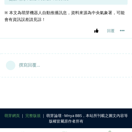
※ 本文為萌芽機器人自動推播訊息，資料來源為中央氣象署，可能
會有資訊誤差請見諒！
回覆
撰寫回覆...
萌芽網頁
｜
完整版規
｜ 萌芽論壇 ‧ Mnya BBS，本站所刊載之圖文內容等
版權皆屬原作者所有