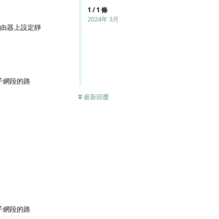
1
/
1
條
2024年 3月
路由器上設定靜
子網段的路
最新回覆
子網段的路