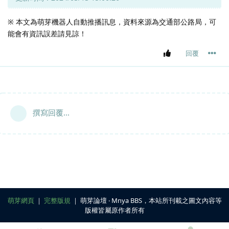
※ 本文為萌芽機器人自動推播訊息，資料來源為交通部公路局，可
能會有資訊誤差請見諒！
回覆
撰寫回覆...
萌芽網頁
｜
完整版規
｜ 萌芽論壇 ‧ Mnya BBS，本站所刊載之圖文內容等
版權皆屬原作者所有