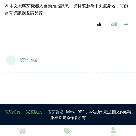
※ 本文為萌芽機器人自動推播訊息，資料來源為中央氣象署，可能
會有資訊誤差請見諒！
回覆
撰寫回覆...
萌芽網頁
｜
完整版規
｜ 萌芽論壇 ‧ Mnya BBS，本站所刊載之圖文內容等
版權皆屬原作者所有