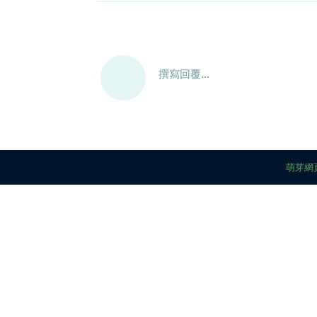
撰寫回覆...
萌芽網