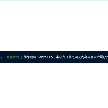
頁
｜
完整版規
｜ 萌芽論壇 ‧ Mnya BBS，本站所刊載之圖文內容等版權皆屬