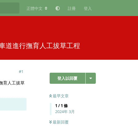
正體中文
註冊
登入
於內車道進行撫育人工拔草工程
#
1
登入以回覆
進行撫育人工拔草
最早文章
1
/
1
條
2024年 3月
最新回覆
回覆