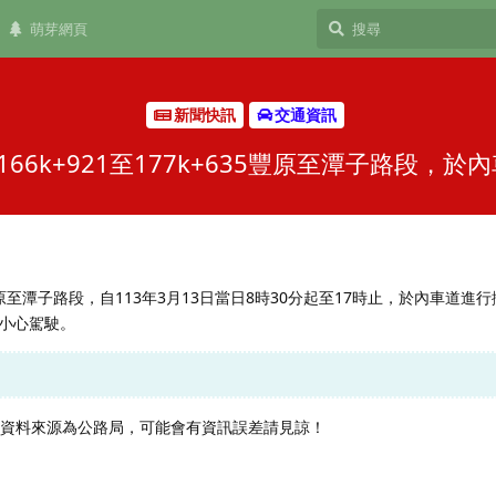
萌芽網頁
新聞快訊
交通資訊
66k+921至177k+635豐原至潭子路段，
635豐原至潭子路段，自113年3月13日當日8時30分起至17時止，於內車道
小心駕駛。
，資料來源為公路局，可能會有資訊誤差請見諒！