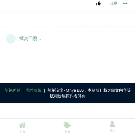
回覆
撰寫回覆...
萌芽網頁
｜
完整版規
｜ 萌芽論壇 ‧ Mnya BBS，本站所刊載之圖文內容等
版權皆屬原作者所有
登入
首頁
標籤