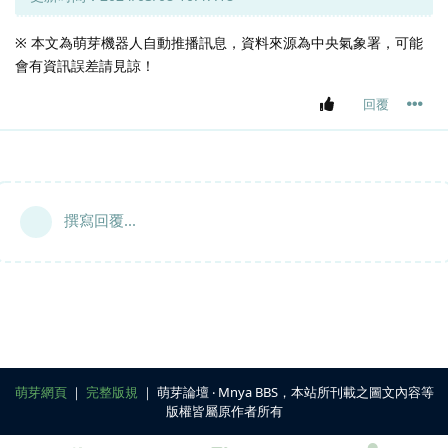
※ 本文為萌芽機器人自動推播訊息，資料來源為中央氣象署，可能
會有資訊誤差請見諒！
回覆
撰寫回覆...
萌芽網頁
｜
完整版規
｜ 萌芽論壇 ‧ Mnya BBS，本站所刊載之圖文內容等
版權皆屬原作者所有