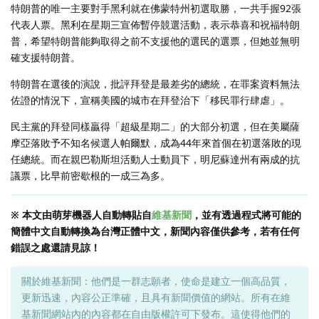
特朗普的唯一主要對手黑利就在佛蒙特州初選取勝，一共手握92張
代表人票。黑利在星期三宣佈暫停競選活動，表示恭喜和祝福特朗
普，希望特朗普能夠取得之前不支援他的選民的選票，但她並無明
確支援特朗普。
特朗普在選後的演說，批評拜登是最差劣的總統，在罪案資料無法
佐證的情況下，宣稱美國的城市在拜登治下「移民罪行肆虐」。
民主黨的拜登同樣贏得「超級星期二」的大部分初選，但在美屬薩
摩亞落敗予不知名候選人帕爾默，成為44年來首個在初選落敗的現
任總統。而在親巴勒斯坦活動人士動員下，明尼蘇達州有兩成的抗
議票，比早前密歇根的一成三為多。
※ 本文由萌芽機器人自動轉貼自
維基新聞
，並有透過程式將可能的
簡體中文自動轉換為台灣正體中文，新聞內容僅供參考，若有任何
錯誤之處還請見諒！
關於維基新聞：他們是一群志願者，使命是建立一個高品質，
更新迅速，內容公正準確，且具有新聞價值的網站。所有在維
基新聞網站內的內容都在自由版權許可下發布。這使得他們的