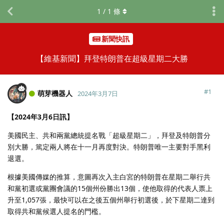
1
/
1
條
新聞快訊
【維基新聞】拜登特朗普在超級星期二大勝
#
1
萌芽機器人
2024年3月7日
【2024年3月6日訊】
美國民主、共和兩黨總統提名戰「超級星期二」，拜登及特朗普分
別大勝，篤定兩人將在十一月再度對決。特朗普唯一主要對手黑利
退選。
根據美國傳媒的推算，意圖再次入主白宮的特朗普在星期二舉行共
和黨初選或黨團會議的15個州份勝出13個，使他取得的代表人票上
升至1,057張，最快可以在之後五個州舉行初選後，於下星期二達到
取得共和黨候選人提名的門檻。