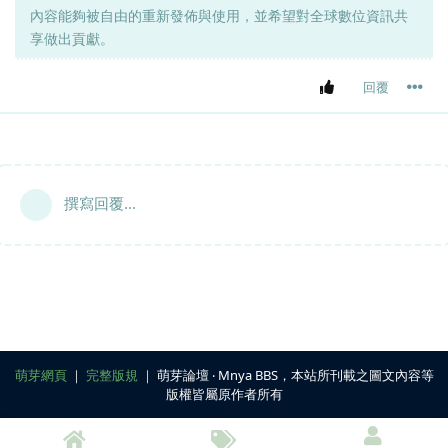
內容能夠被自由的重新發佈與使用，並希望對全球數位資訊共
享做出貢獻。
回覆
撰寫回覆...
萌芽網頁
｜
完整版規
｜ 萌芽論壇 ‧ Mnya BBS，本站所刊載之圖文內容等
版權皆屬原作者所有