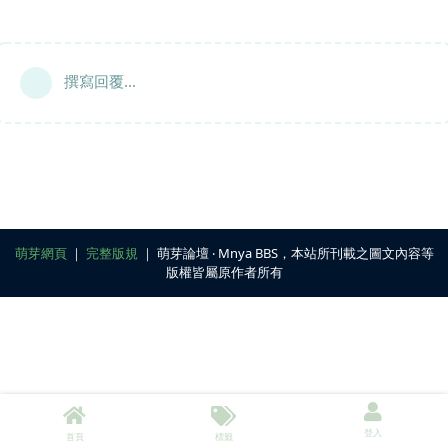
撰寫回覆...
萌芽網頁
｜
完整版規
｜ 萌芽論壇 ‧ Mnya BBS，本站所刊載之圖文內容等
版權皆屬原作者所有
登入
首頁
標籤