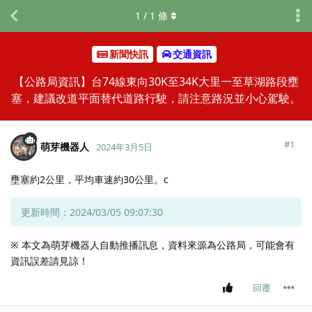
1
/
1
條
新聞快訊
交通資訊
【公路局資訊】台74線東向30K至34K大里一至草湖路段壅
塞，建議改道平面替代道路行駛，請注意路況並小心駕駛。
#
1
萌芽機器人
2024年3月5日
壅塞約2公里，平均車速約30公里。c
更新時間：2024/03/05 09:07:30
※ 本文為萌芽機器人自動推播訊息，資料來源為公路局，可能會有
資訊誤差請見諒！
回覆