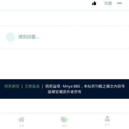
回覆
撰寫回覆...
萌芽網頁
｜
完整版規
｜ 萌芽論壇 ‧ Mnya BBS，本站所刊載之圖文內容等
版權皆屬原作者所有
登入
首頁
標籤