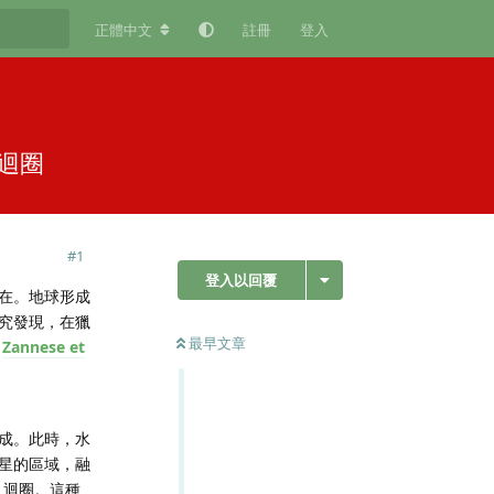
正體中文
註冊
登入
迴圈
#
1
登入以回覆
在。地球形成
究發現，在獵
最早文章
（
Zannese et
成。此時，水
星的區域，融
」迴圈。這種