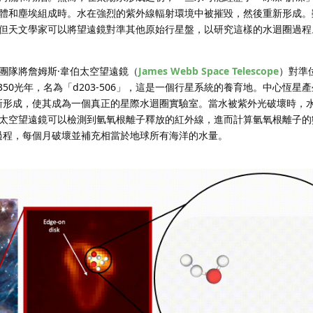
體和塵埃組成時。水在強烈的紫外線輻射環境中被摧毀，然後重新形成。
但天文學家可以將望遠鏡對準其他原始行星盤，以研究這樣的水迴圈過程
團隊將詹姆斯·韋伯太空望遠鏡（
James Webb Space Telescope
）對準
350光年，名為「d203-506」，這是一個行星系統的養育地。中心恆星
和重新形成，使其成為一個真正的星際水迴圈實驗室。當水被紫外光破壞時，
太空望遠鏡可以檢測到氫氧根離子釋放的紅外線，進而計算氫氧根離子的
迴圈過程，每個月破壞並補充相當於地球所有海洋的水量。