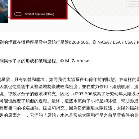
戶座星雲中原始行星盤d203-506。© NASA / ESA / CSA / PDRs
示了水的形成和破壞過程。© M. Zannese.
恆星的星雲，只有氣體和塵埃，如同我們太陽系在45億年前的狀態。在這樣的
因素促使星雲中某些區域凝聚成較高密度，並在重力作用下繼續收縮，溫
，導致水分子的破壞和補充。因此，d203-506成為了研究幼年太陽系
可能也經歷了類似的過程。最終，這些水流向了小行星和冰體，幫助形成
經歷相同的極端加熱、破壞和補充，因為它們距離太陽較遠，太陽的輻射
趣的原因之一，它們的「原始」水冰是形成太陽和行星之前星雲條件的良