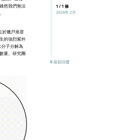
雖然我們無法
1
/
1
條
2024年 2月
。
位於獵戶座星
產生的強烈紫外
水分子分解為
數量。研究團
最新回覆