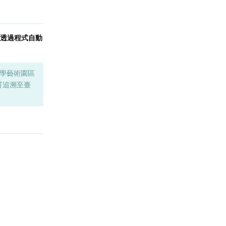
，並有透過程式自動
學藝術園區
源可追溯至臺
回覆