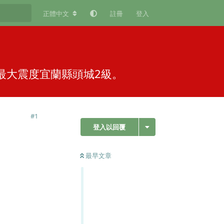
正體中文
註冊
登入
震，最大震度宜蘭縣頭城2級。
#
1
登入以回覆
最早文章