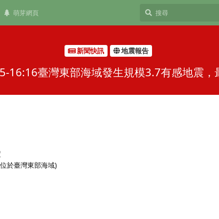
萌芽網頁
新聞快訊
地震報告
5-16:16臺灣東部海域發生規模3.7有感地
度
 (位於臺灣東部海域)