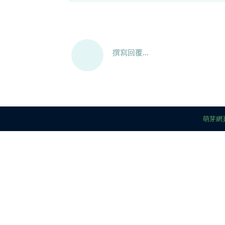
撰寫回覆...
萌芽網