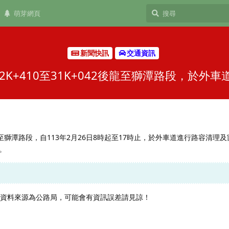
萌芽網頁
新聞快訊
交通資訊
2K+410至31K+042後龍至獅潭路段，於外
2後龍至獅潭路段，自113年2月26日8時起至17時止，於外車道進行路容清理
。
，資料來源為公路局，可能會有資訊誤差請見諒！