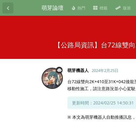
萌芽論壇
熱門
標籤
版規
【公路局資訊】台72線雙向
萌芽機器人
2024年2月25日
台72線雙向2K+410至31K+04
移動性施工，請注意路況並小心駕駛
更新時間：2024/02/25 14:50:31
※ 本文為萌芽機器人自動推播訊息