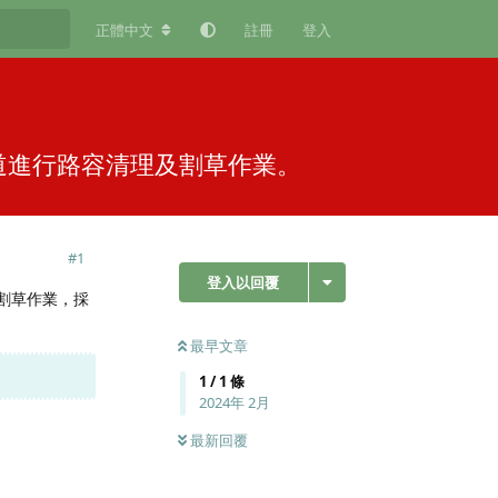
正體中文
註冊
登入
車道進行路容清理及割草作業。
#
1
登入以回覆
及割草作業，採
最早文章
1
/
1
條
2024年 2月
最新回覆
回覆