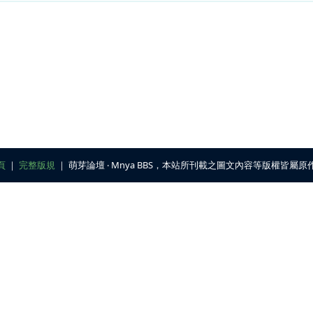
頁
｜
完整版規
｜ 萌芽論壇 ‧ Mnya BBS，本站所刊載之圖文內容等版權皆屬