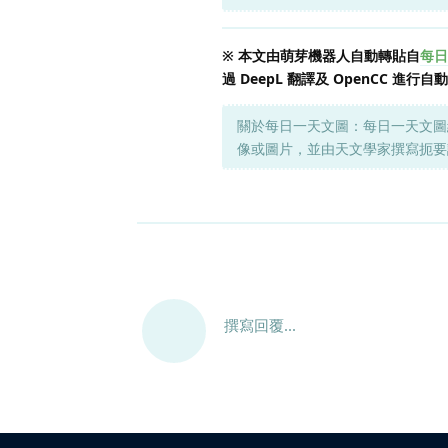
※ 本文由萌芽機器人自動轉貼自
每日一
過 DeepL 翻譯及 OpenCC
關於每日一天文圖：每日一天文圖
像或圖片，並由天文學家撰寫扼要
撰寫回覆...