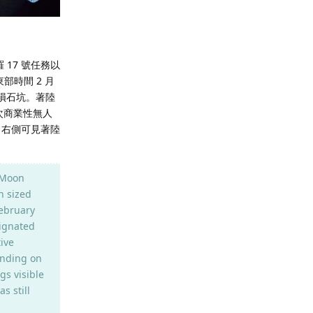
羅 17 號任務以
部時間 2 月
的隕石坑。著陸
首次商業性無人
（右側可見著陸
 Moon
h sized
February
signated
tive
anding on
gs visible
s still