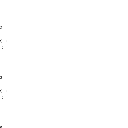
2
me）：
）：
0
me）：
）：
8