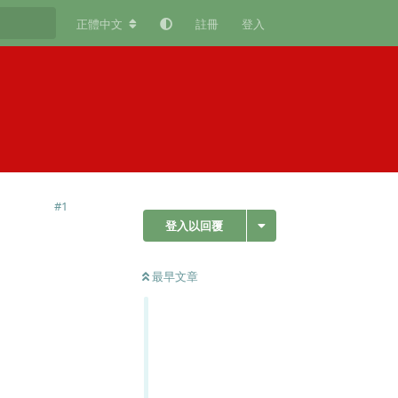
正體中文
註冊
登入
#
1
登入以回覆
最早文章