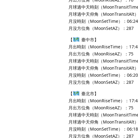
月球過中天時刻（MoonTransitTi
月球過中天仰角（MoonTransitAlt
月沒時刻（MoonSetTime）：06:24
月沒方位角（MoonSetAZ）：287
【
臺中市】
月出時刻（MoonRiseTime）：17:4
月出方位角（MoonRiseAZ）：75
月球過中天時刻（MoonTransitTi
月球過中天仰角（MoonTransitAlt
月沒時刻（MoonSetTime）：06:20
月沒方位角（MoonSetAZ）：287
【
臺北市】
月出時刻（MoonRiseTime）：17:4
月出方位角（MoonRiseAZ）：75
月球過中天時刻（MoonTransitTi
月球過中天仰角（MoonTransitAlt
月沒時刻（MoonSetTime）：06:18
月沒方位角（MoonSetAZ）：287