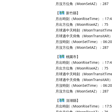
月沒方位角（MoonSetAZ）：287
【
新竹縣】
月出時刻（MoonRiseTime）：17:4
月出方位角（MoonRiseAZ）：75
月球過中天時刻（MoonTransitTi
月球過中天仰角（MoonTransitAlt
月沒時刻（MoonSetTime）：06:20
月沒方位角（MoonSetAZ）：287
【
桃園市】
月出時刻（MoonRiseTime）：17:4
月出方位角（MoonRiseAZ）：75
月球過中天時刻（MoonTransitTi
月球過中天仰角（MoonTransitAlt
月沒時刻（MoonSetTime）：06:20
月沒方位角（MoonSetAZ）：287
【
澎湖縣】
月出時刻（MoonRiseTime）：17:5
月出方位角（MoonRiseAZ）：76