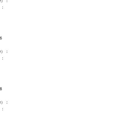
me）：
）：
6
me）：
）：
8
me）：
）：