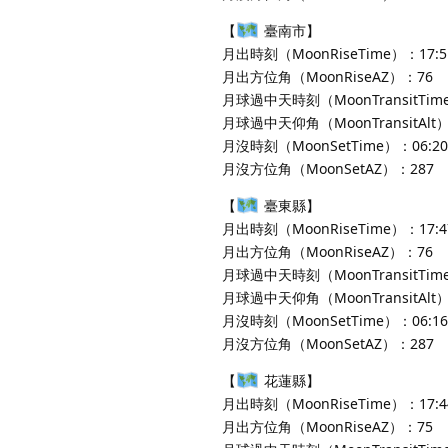
【
臺南市】
月出時刻（MoonRiseTime）：17:5
月出方位角（MoonRiseAZ）：76
月球過中天時刻（MoonTransitTi
月球過中天仰角（MoonTransitAlt
月沒時刻（MoonSetTime）：06:20
月沒方位角（MoonSetAZ）：287
【
臺東縣】
月出時刻（MoonRiseTime）：17:4
月出方位角（MoonRiseAZ）：76
月球過中天時刻（MoonTransitTi
月球過中天仰角（MoonTransitAlt
月沒時刻（MoonSetTime）：06:16
月沒方位角（MoonSetAZ）：287
【
花蓮縣】
月出時刻（MoonRiseTime）：17:4
月出方位角（MoonRiseAZ）：75