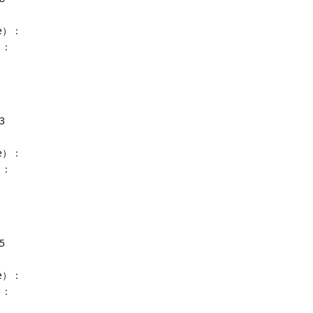
me）：
）：
3
me）：
）：
5
me）：
）：